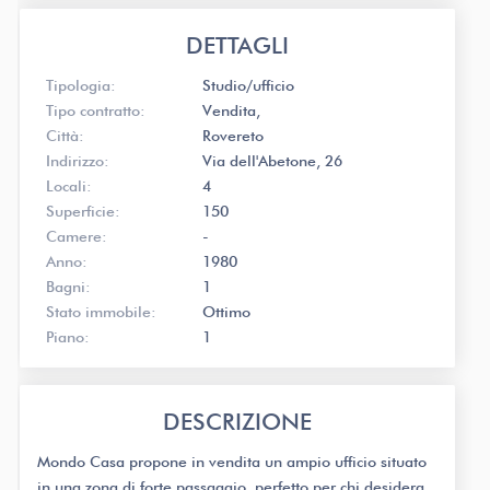
DETTAGLI
Tipologia:
Studio/ufficio
Tipo contratto:
Vendita
Città:
Rovereto
Indirizzo:
Via dell'Abetone, 26
Locali:
4
Superficie:
150
Camere:
-
Anno:
1980
Bagni:
1
Stato immobile:
Ottimo
Piano:
1
DESCRIZIONE
Mondo Casa propone in vendita un ampio ufficio situato
in una zona di forte passaggio, perfetto per chi desidera