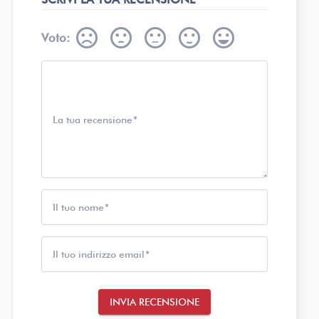
sentiment_very_dissatisfied
sentiment_dissatisfied
sentiment_neutral
sentiment_satisfied
sentiment_very_satisfied
Voto:
La tua recensione
Il tuo nome
Il tuo indirizzo email
INVIA RECENSIONE