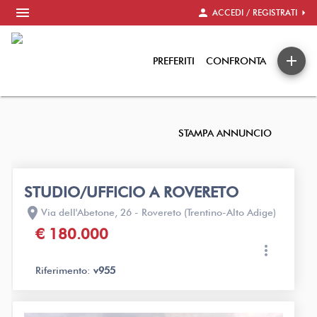
menu
person
arrow_right
ACCEDI / REGISTRATI
add
PREFERITI
CONFRONTA
STAMPA ANNUNCIO
STUDIO/UFFICIO A ROVERETO
location_on
Via dell'Abetone, 26 - Rovereto (Trentino-Alto Adige)
€ 180.000
more_vert
Riferimento:
v955