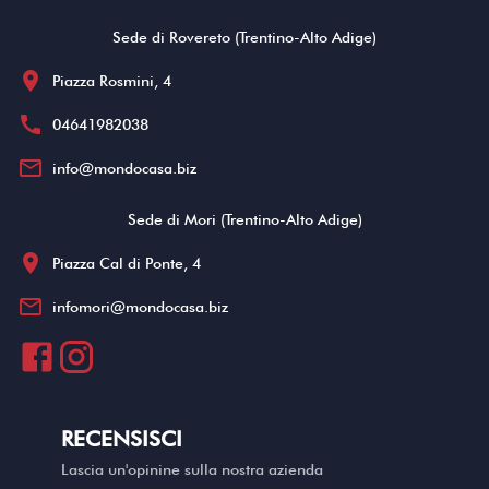
Sede di Rovereto (Trentino-Alto Adige)
location_on
Piazza Rosmini, 4
call
04641982038
mail_outline
info@mondocasa.biz
Sede di Mori (Trentino-Alto Adige)
location_on
Piazza Cal di Ponte, 4
mail_outline
infomori@mondocasa.biz
RECENSISCI
Lascia un'opinine sulla nostra azienda