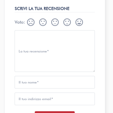
SCRIVI LA TUA RECENSIONE
sentiment_very_dissatisfied
sentiment_dissatisfied
sentiment_neutral
sentiment_satisfied
sentiment_very_satisfied
Voto:
La tua recensione
Il tuo nome
Il tuo indirizzo email