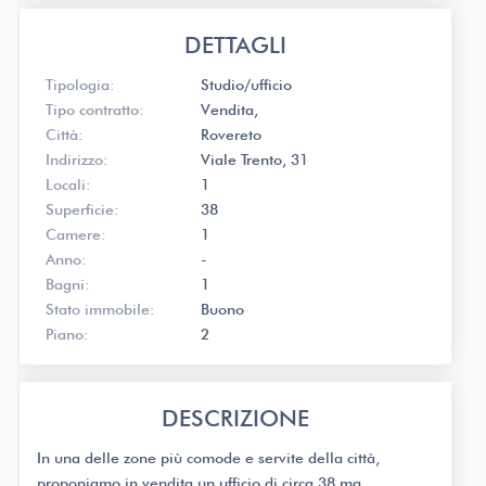
DETTAGLI
Tipologia:
Studio/ufficio
Tipo contratto:
Vendita
Città:
Rovereto
Indirizzo:
Viale Trento, 31
Locali:
1
Superficie:
38
Camere:
1
Anno:
-
Bagni:
1
Stato immobile:
Buono
Piano:
2
DESCRIZIONE
In una delle zone più comode e servite della città,
proponiamo in vendita un ufficio di circa 38 mq,