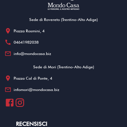
Sede di Rovereto (Trentino-Alto Adige)
location_on
Piazza Rosmini, 4
call
04641982038
mail_outline
info@mondocasa.biz
Sede di Mori (Trentino-Alto Adige)
location_on
Piazza Cal di Ponte, 4
mail_outline
infomori@mondocasa.biz
RECENSISCI