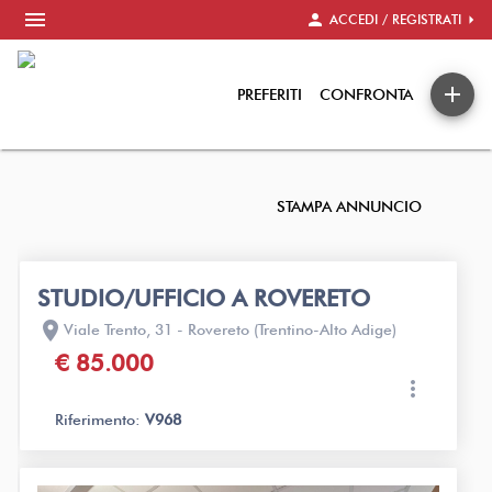
menu
person
arrow_right
ACCEDI / REGISTRATI
add
PREFERITI
CONFRONTA
STAMPA ANNUNCIO
STUDIO/UFFICIO A ROVERETO
location_on
Viale Trento, 31 - Rovereto (Trentino-Alto Adige)
€ 85.000
more_vert
Riferimento:
V968