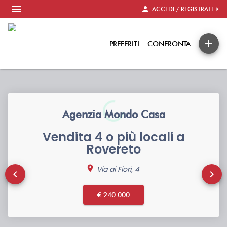
menu
person
arrow_right
ACCEDI / REGISTRATI
add
PREFERITI
CONFRONTA
Agenzia Mondo Casa
Vendita 4 o più locali a
Rovereto
location_on
Via ai Fiori, 4
keyboard_arrow_left
keyboard_arrow_right
€ 240.000