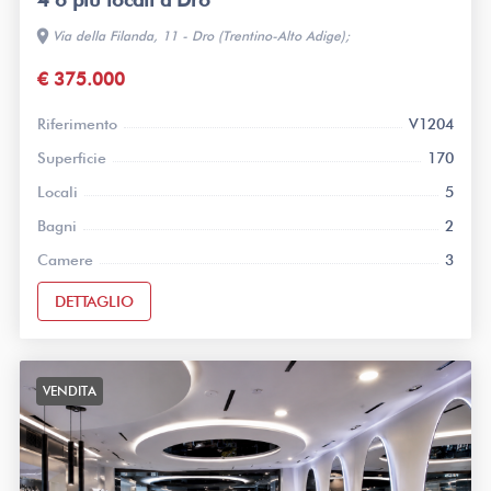
location_on
Via della Filanda, 11 - Dro (Trentino-Alto Adige);
€ 375.000
Riferimento
V1204
Superficie
170
Locali
5
Bagni
2
Camere
3
DETTAGLIO
VENDITA