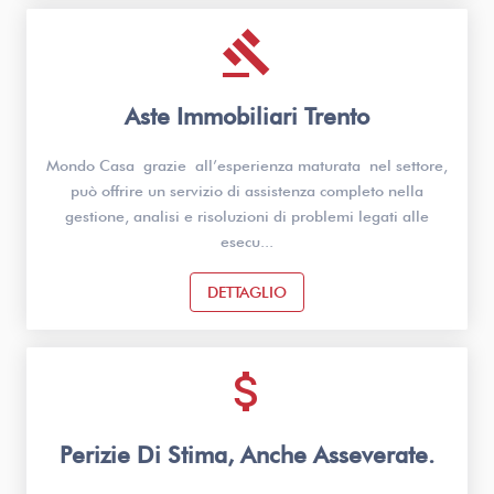
gavel
Aste Immobiliari Trento
Mondo Casa grazie all’esperienza maturata nel settore,
può offrire un servizio di assistenza completo nella
gestione, analisi e risoluzioni di problemi legati alle
esecu...
DETTAGLIO
attach_money
Perizie Di Stima, Anche Asseverate.