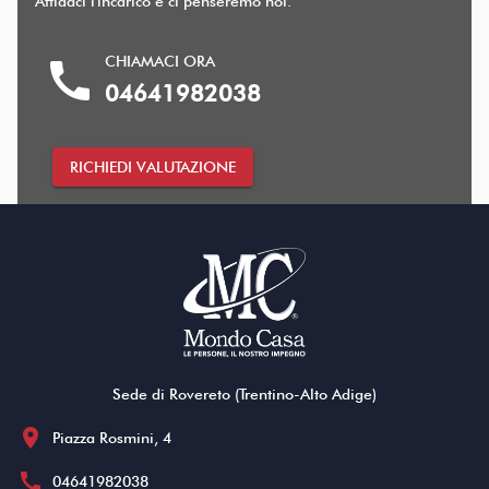
Affidaci l'incarico e ci penseremo noi.
CHIAMACI ORA
call
04641982038
RICHIEDI VALUTAZIONE
Sede di Rovereto (Trentino-Alto Adige)
location_on
Piazza Rosmini, 4
call
04641982038