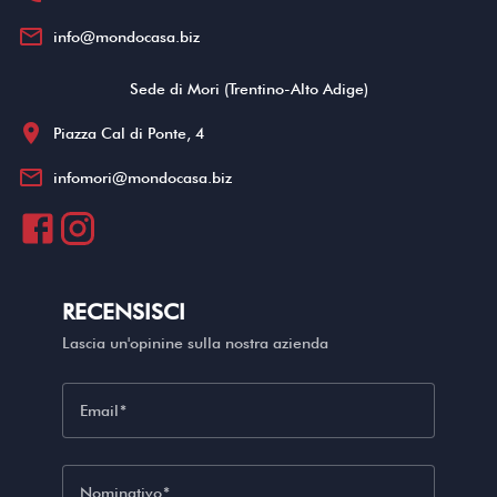
mail_outline
info@mondocasa.biz
Sede di Mori (Trentino-Alto Adige)
location_on
Piazza Cal di Ponte, 4
mail_outline
infomori@mondocasa.biz
RECENSISCI
Lascia un'opinine sulla nostra azienda
Email
Nominativo