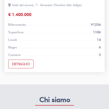
location_on
Viale del Lavoro, 7 - Rovereto (Trentino-Alto Adige);
€ 1.400.000
Riferimento
V1256
Superficie
1106
Locali
14
Bagni
6
Camere
5
DETTAGLIO
Chi siamo