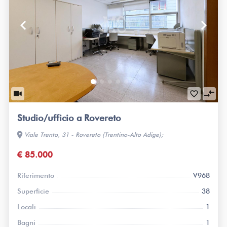
keyboard_arrow_left
keyboard_arrow_right
compare_arrows
favorite_border
Studio/ufficio a Rovereto
location_on
Viale Trento, 31 - Rovereto (Trentino-Alto Adige);
€ 85.000
Riferimento
V968
Superficie
38
Locali
1
Bagni
1