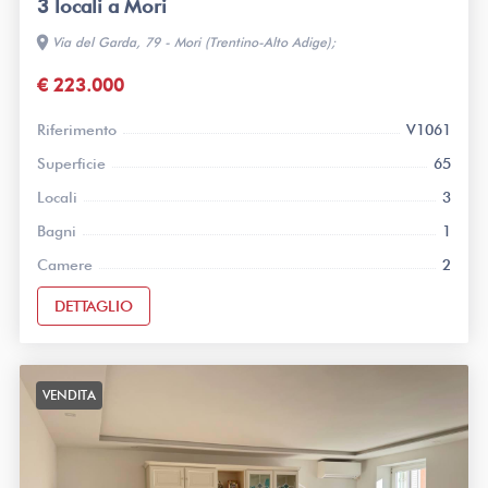
3 locali a Mori
location_on
Via del Garda, 79 - Mori (Trentino-Alto Adige);
€ 223.000
Riferimento
V1061
Superficie
65
Locali
3
Bagni
1
Camere
2
DETTAGLIO
VENDITA