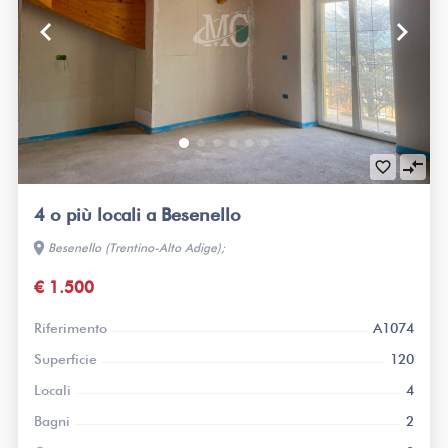
keyboard_arrow_left
keyboard_arrow_right
compare_arrows
favorite_border
4 o più locali a Besenello
location_on
Besenello (Trentino-Alto Adige);
€ 1.500
Riferimento
A1074
Superficie
120
Locali
4
Bagni
2