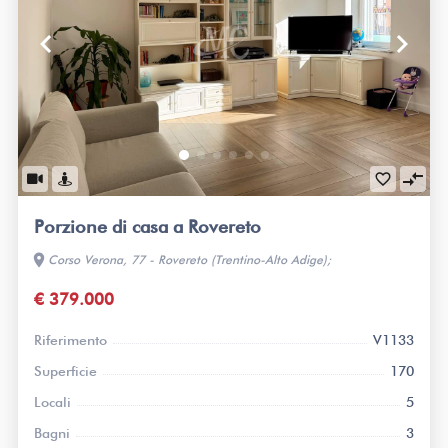
keyboard_arrow_left
keyboard_arrow_right
compare_arrows
favorite_border
Porzione di casa a Rovereto
location_on
Corso Verona, 77 - Rovereto (Trentino-Alto Adige);
€ 379.000
Riferimento
V1133
Superficie
170
Locali
5
Bagni
3