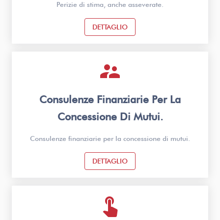
Perizie di stima, anche asseverate.
DETTAGLIO
supervisor_account
Consulenze Finanziarie Per La
Concessione Di Mutui.
Consulenze finanziarie per la concessione di mutui.
DETTAGLIO
touch_app