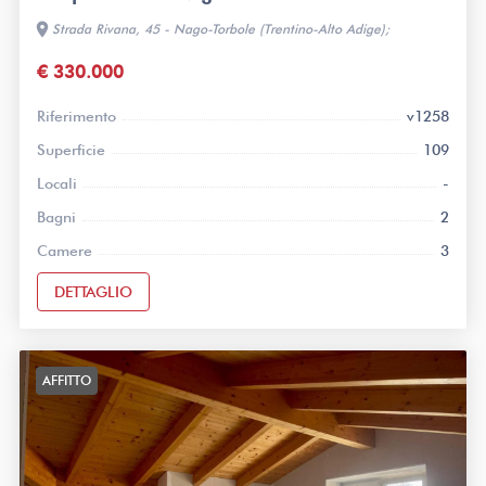
location_on
Strada Rivana, 45 - Nago-Torbole (Trentino-Alto Adige);
€ 330.000
Riferimento
v1258
Superficie
109
Locali
-
Bagni
2
Camere
3
DETTAGLIO
AFFITTO