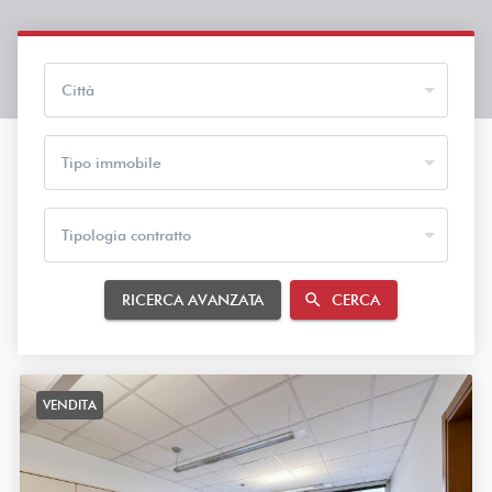
Città
Tipo immobile
Tipologia contratto
search
RICERCA AVANZATA
CERCA
VENDITA