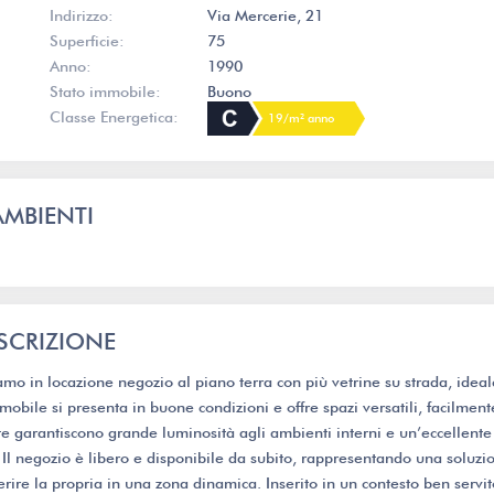
Indirizzo:
Via Mercerie, 21
Superficie:
75
Anno:
1990
Stato immobile:
Buono
Classe Energetica:
19/m² anno
AMBIENTI
SCRIZIONE
amo in locazione negozio al piano terra con più vetrine su strada, ideal
mobile si presenta in buone condizioni e offre spazi versatili, facilment
rate garantiscono grande luminosità agli ambienti interni e un’eccellente
i. Il negozio è libero e disponibile da subito, rappresentando una soluzi
erire la propria in una zona dinamica. Inserito in un contesto ben servit