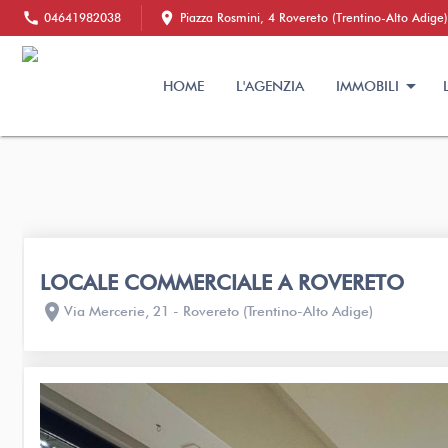
call
location_on
04641982038
Piazza Rosmini, 4 Rovereto (Trentino-Alto Adige)
HOME
L'AGENZIA
IMMOBILI
LOCALE COMMERCIALE A ROVERETO
location_on
Via Mercerie, 21 - Rovereto (Trentino-Alto Adige)