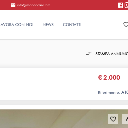
mail
info@mondocasa.biz
favorite_bo
LAVORA CON NOI
NEWS
CONTATTI
compare_arrows
STAMPA ANNUN
€ 2.000
Riferimento:
A1
favorite_border
compare_a