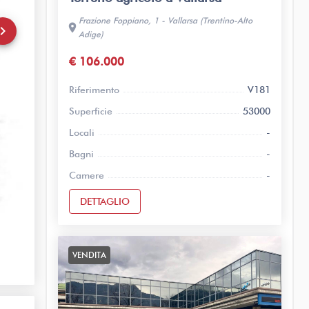
Frazione Foppiano, 1 - Vallarsa (Trentino-Alto
location_on
rd_arrow_right
Adige)
€ 106.000
Riferimento
V181
Superficie
53000
Locali
-
Bagni
-
Camere
-
DETTAGLIO
VENDITA