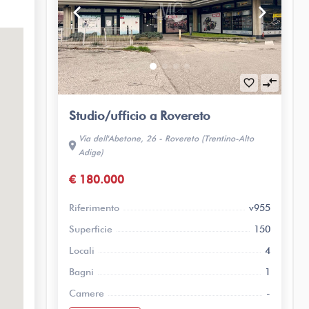
keyboard_arrow_left
keyboard_arrow_right
compare_arrows
favorite_border
Studio/ufficio a Rovereto
Via dell'Abetone, 26 - Rovereto (Trentino-Alto
location_on
Adige)
€ 180.000
Riferimento
v955
Superficie
150
Locali
4
Bagni
1
Camere
-