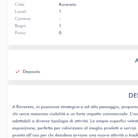
Città:
Rovereto
Locali:
1
Camere:
-
Bagni:
1
Piano:
0
check
Deposito
DE
A Rovereto, in posizione strategica e ad alto passaggio, proponi
chi cerca massima visibilità e un forte impatto commerciale. L’im
adattabili a diverse tipologie di attività. Le ampie superfici vet
esposizione, perfetta per valorizzare al meglio prodotti e serviz
pronta all’uso per chi desidera avviare una nuova attività o trasf