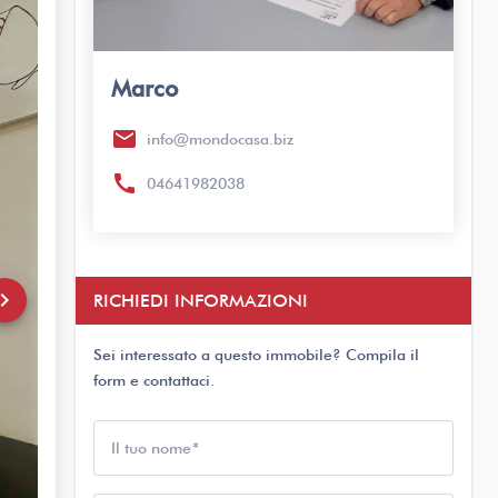
Marco
email
info@mondocasa.biz
call
04641982038
rd_arrow_right
RICHIEDI INFORMAZIONI
Sei interessato a questo immobile? Compila il
form e contattaci.
Il tuo nome