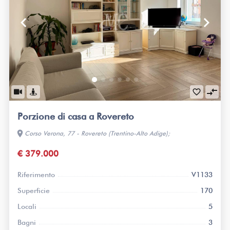
keyboard_arrow_left
keyboard_arrow_right
compare_arrows
favorite_border
Porzione di casa a Rovereto
location_on
Corso Verona, 77 - Rovereto (Trentino-Alto Adige);
€ 379.000
Riferimento
V1133
Superficie
170
Locali
5
Bagni
3