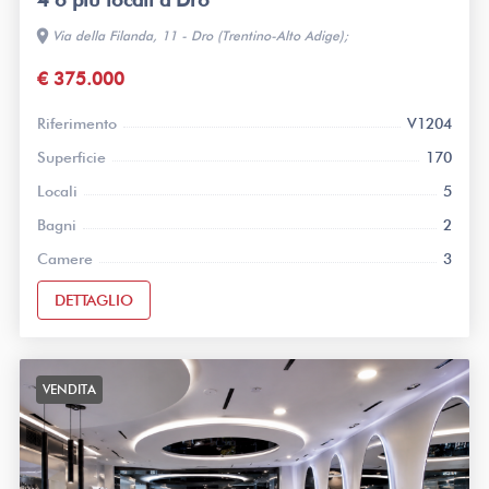
location_on
Via della Filanda, 11 - Dro (Trentino-Alto Adige);
€ 375.000
Riferimento
V1204
Superficie
170
Locali
5
Bagni
2
Camere
3
DETTAGLIO
VENDITA