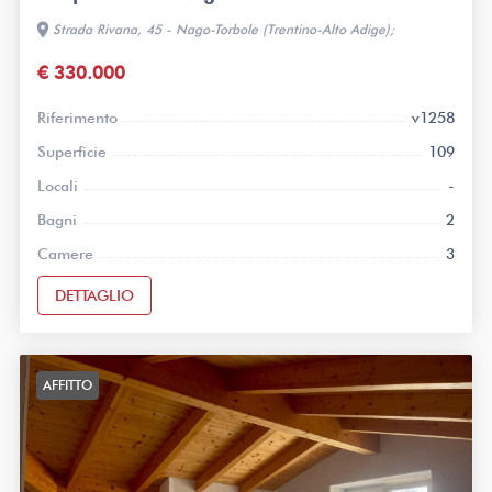
location_on
Strada Rivana, 45 - Nago-Torbole (Trentino-Alto Adige);
€ 330.000
Riferimento
v1258
Superficie
109
Locali
-
Bagni
2
Camere
3
DETTAGLIO
AFFITTO