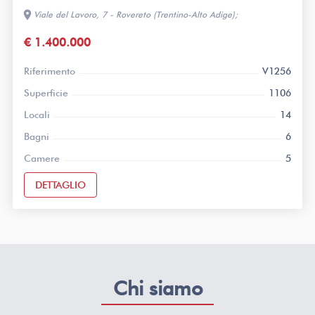
location_on
Viale del Lavoro, 7 - Rovereto (Trentino-Alto Adige);
€ 1.400.000
Riferimento
V1256
Superficie
1106
Locali
14
Bagni
6
Camere
5
DETTAGLIO
Chi siamo