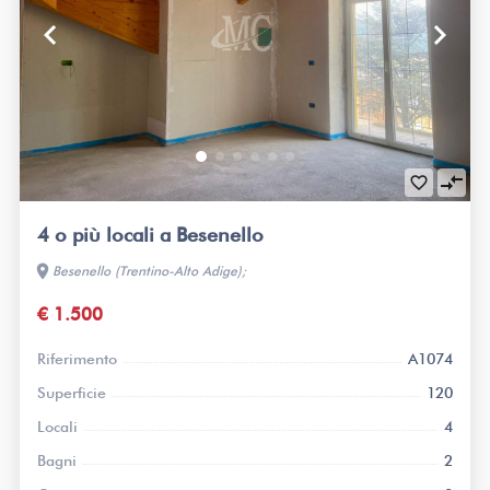
keyboard_arrow_left
keyboard_arrow_right
compare_arrows
favorite_border
4 o più locali a Besenello
location_on
Besenello (Trentino-Alto Adige);
€ 1.500
Riferimento
A1074
Superficie
120
Locali
4
Bagni
2