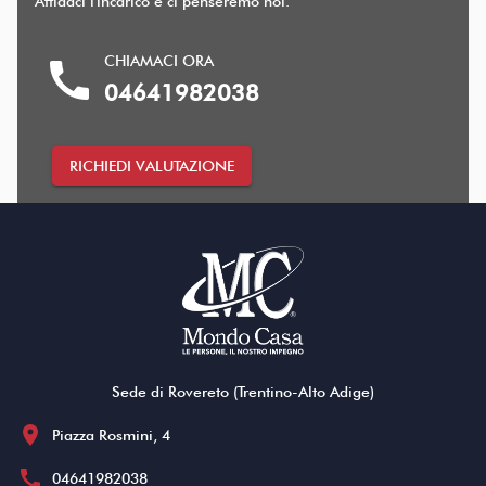
Affidaci l'incarico e ci penseremo noi.
CHIAMACI ORA
call
04641982038
RICHIEDI VALUTAZIONE
Sede di Rovereto (Trentino-Alto Adige)
location_on
Piazza Rosmini, 4
call
04641982038