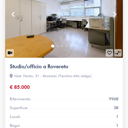
keyboard_arrow_left
keyboard_arrow_right
compare_arrows
favorite_border
Studio/ufficio a Rovereto
location_on
Viale Trento, 31 - Rovereto (Trentino-Alto Adige);
€ 85.000
Riferimento
V968
Superficie
38
Locali
1
Bagni
1