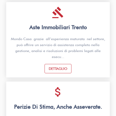
gavel
Aste Immobiliari Trento
Mondo Casa grazie all’esperienza maturata nel settore,
può offrire un servizio di assistenza completo nella
gestione, analisi e risoluzioni di problemi legati alle
esecu...
DETTAGLIO
attach_money
Perizie Di Stima, Anche Asseverate.