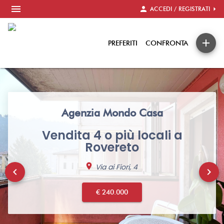
menu
person
arrow_right
ACCEDI / REGISTRATI
add
PREFERITI
CONFRONTA
Agenzia Mondo Casa
Vendita 4 o più locali a
Rovereto
location_on
Via ai Fiori, 4
keyboard_arrow_left
keyboard_arrow_right
€ 240.000