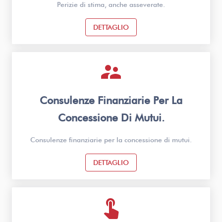
Perizie di stima, anche asseverate.
DETTAGLIO
supervisor_account
Consulenze Finanziarie Per La
Concessione Di Mutui.
Consulenze finanziarie per la concessione di mutui.
DETTAGLIO
touch_app