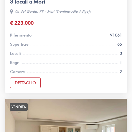
3 locali a Mori
location_on
Via del Garda, 79 - Mori (Trentino-Alto Adige);
€ 223.000
Riferimento
V1061
Superficie
65
Locali
3
Bagni
1
Camere
2
DETTAGLIO
VENDITA