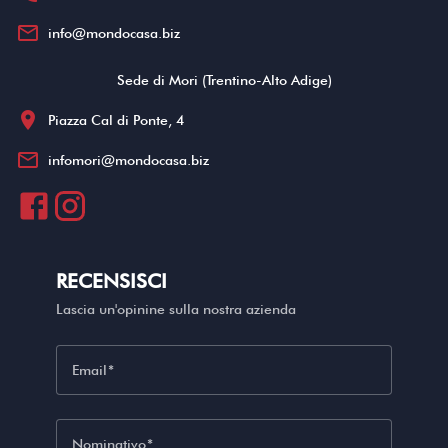
mail_outline
info@mondocasa.biz
Sede di Mori (Trentino-Alto Adige)
location_on
Piazza Cal di Ponte, 4
mail_outline
infomori@mondocasa.biz
RECENSISCI
Lascia un'opinine sulla nostra azienda
Email
Nominativo