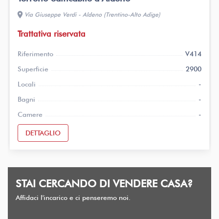
location_on
Via Giuseppe Verdi - Aldeno (Trentino-Alto Adige)
Trattativa riservata
Riferimento
V414
Superficie
2900
Locali
-
Bagni
-
Camere
-
DETTAGLIO
STAI CERCANDO DI VENDERE CASA?
Affidaci l'incarico e ci penseremo noi.