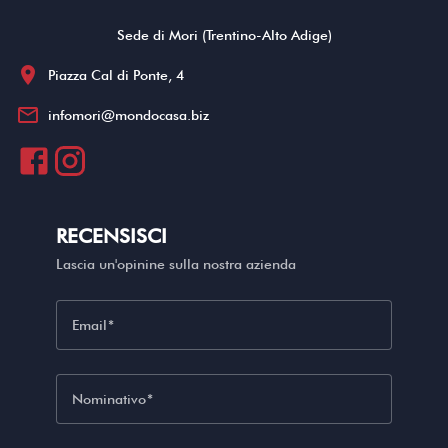
Sede di Mori (Trentino-Alto Adige)
location_on
Piazza Cal di Ponte, 4
mail_outline
infomori@mondocasa.biz
RECENSISCI
Lascia un'opinine sulla nostra azienda
Email
Nominativo