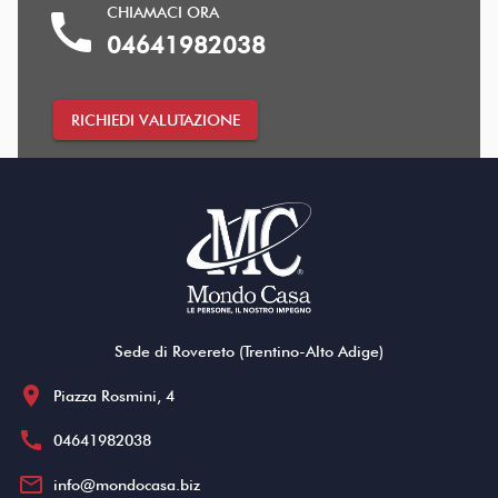
CHIAMACI ORA
call
04641982038
RICHIEDI VALUTAZIONE
Sede di Rovereto (Trentino-Alto Adige)
location_on
Piazza Rosmini, 4
call
04641982038
mail_outline
info@mondocasa.biz