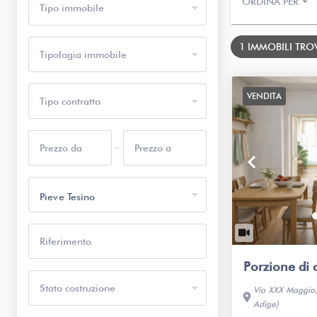
arrow_drop_down
ORDINA PER
Tipo immobile
1 IMMOBILI TROV
Tipologia immobile
VENDITA
Tipo contratto
Prezzo da
Prezzo a
keyboard_arrow_left
Pieve Tesino
Riferimento
Porzione di 
Stato costruzione
Via XXX Maggio, 
location_on
Adige)