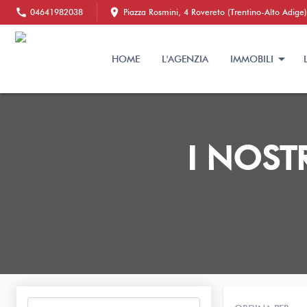
call
location_on
04641982038
Piazza Rosmini, 4 Rovereto (Trentino-Alto Adige)
HOME
L'AGENZIA
IMMOBILI
I NOSTR