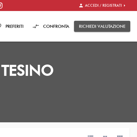
person
arrow_right
ACCEDI / REGISTRATI
rder
compare_arrows
PREFERITI
CONFRONTA
RICHIEDI VALUTAZIONE
E TESINO