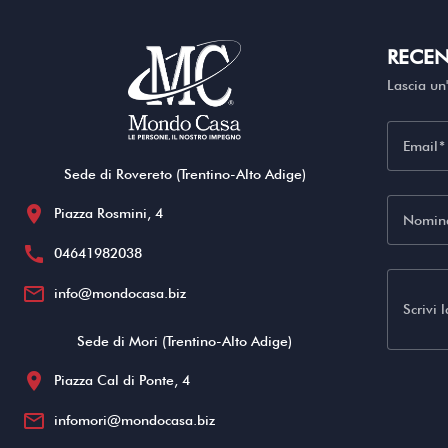
RECEN
Lascia un
Email
Sede di Rovereto (Trentino-Alto Adige)
location_on
Piazza Rosmini, 4
Nomina
call
04641982038
mail_outline
info@mondocasa.biz
Scrivi 
Sede di Mori (Trentino-Alto Adige)
location_on
Piazza Cal di Ponte, 4
mail_outline
infomori@mondocasa.biz