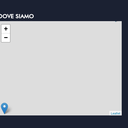
DOVE SIAMO
+
−
Leaflet