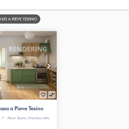
ATI A PIEVE TESINO
keyboard_arrow_right
compare_arrows
favorite_border
casa a Pieve Tesino
7 - Pieve Tesino (Trentino-Alto