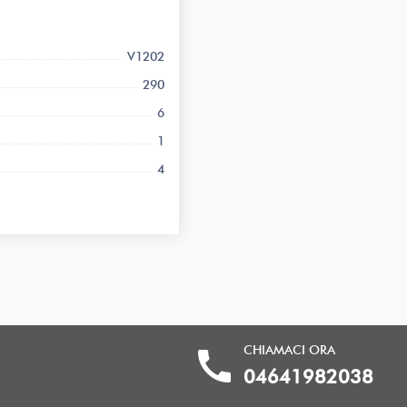
V1202
290
6
1
4
CHIAMACI ORA
call
04641982038