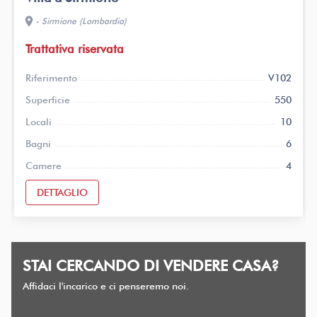
location_on
- Sirmione (Lombardia)
Trattativa riservata
Riferimento
V102
Superficie
550
Locali
10
Bagni
6
Camere
4
DETTAGLIO
STAI CERCANDO DI VENDERE CASA?
Affidaci l'incarico e ci penseremo noi.