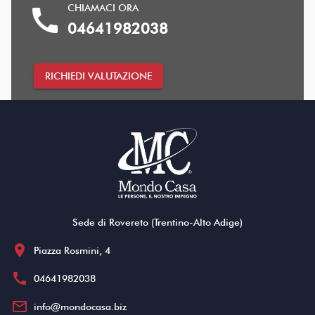
CHIAMACI ORA
call
04641982038
RICHIEDI VALUTAZIONE
Sede di Rovereto (Trentino-Alto Adige)
location_on
Piazza Rosmini, 4
call
04641982038
mail_outline
info@mondocasa.biz