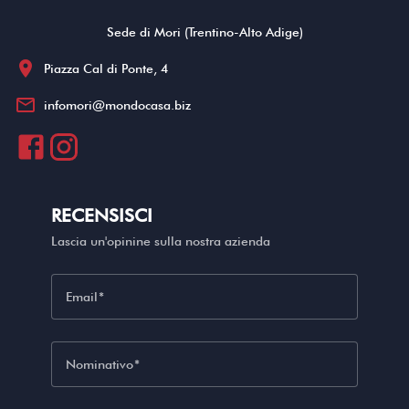
Sede di Mori (Trentino-Alto Adige)
location_on
Piazza Cal di Ponte, 4
mail_outline
infomori@mondocasa.biz
RECENSISCI
Lascia un'opinine sulla nostra azienda
Email
Nominativo