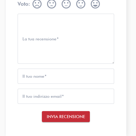
sentiment_very_dissatisfied
sentiment_dissatisfied
sentiment_neutral
sentiment_satisfied
sentiment_very_satisfied
Voto:
La tua recensione
Il tuo nome
Il tuo indirizzo email
INVIA RECENSIONE