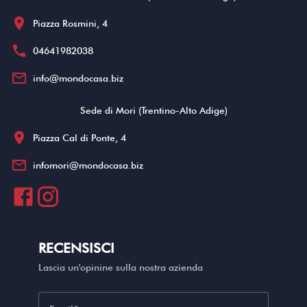
location_on
Piazza Rosmini, 4
call
04641982038
mail_outline
info@mondocasa.biz
Sede di Mori (Trentino-Alto Adige)
location_on
Piazza Cal di Ponte, 4
mail_outline
infomori@mondocasa.biz
RECENSISCI
Lascia un'opinine sulla nostra azienda