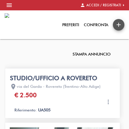
menu
person
arrow_right
ACCEDI / REGISTRATI
add
PREFERITI
CONFRONTA
STAMPA ANNUNCIO
STUDIO/UFFICIO A ROVERETO
location_on
via del Garda - Rovereto (Trentino-Alto Adige)
€ 2.500
more_vert
Riferimento:
UA505