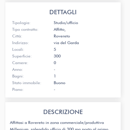
DETTAGLI
Tipologia:
Studio/ufficio
Tipo contratto:
Affitto
Città:
Rovereto
Indirizzo:
via del Garda
Locali:
5
Superficie:
300
Camere:
0
Anno:
-
Bagni:
1
Stato immobile:
Buono
Piano:
-
DESCRIZIONE
Affittasi a Rovereto in zona commerciale/produttiva
Millenium, splendido ufficio di 300 mq posto al primo