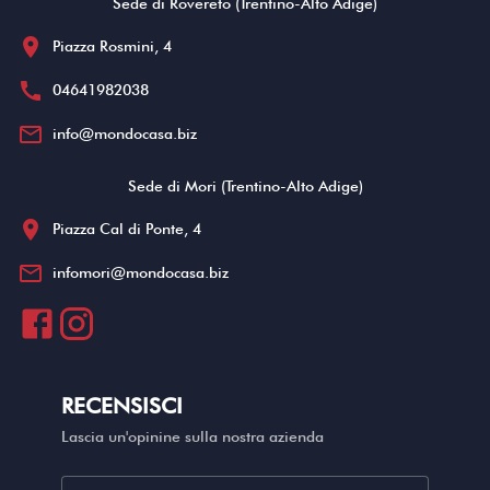
Sede di Rovereto (Trentino-Alto Adige)
location_on
Piazza Rosmini, 4
call
04641982038
mail_outline
info@mondocasa.biz
Sede di Mori (Trentino-Alto Adige)
location_on
Piazza Cal di Ponte, 4
mail_outline
infomori@mondocasa.biz
RECENSISCI
Lascia un'opinine sulla nostra azienda