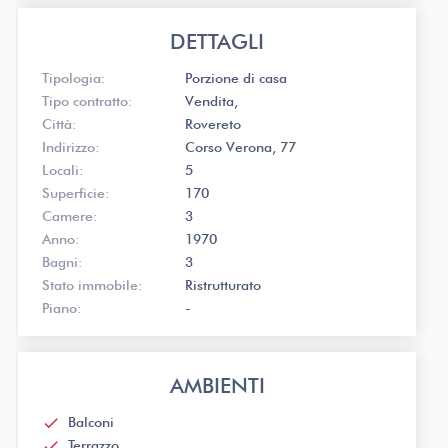
DETTAGLI
Tipologia:
Porzione di casa
Tipo contratto:
Vendita
Città:
Rovereto
Indirizzo:
Corso Verona, 77
Locali:
5
Superficie:
170
Camere:
3
Anno:
1970
Bagni:
3
Stato immobile:
Ristrutturato
Piano:
-
AMBIENTI
check
Balconi
check
Terrazzo