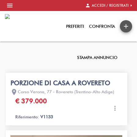
menu
person
arrow_right
ACCEDI / REGISTRATI
add
PREFERITI
CONFRONTA
STAMPA ANNUNCIO
PORZIONE DI CASA A ROVERETO
location_on
Corso Verona, 77 - Rovereto (Trentino-Alto Adige)
€ 379.000
more_vert
Riferimento:
V1133