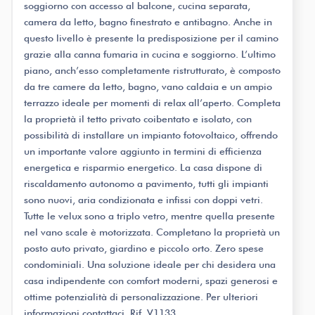
soggiorno con accesso al balcone, cucina separata,
camera da letto, bagno finestrato e antibagno. Anche in
questo livello è presente la predisposizione per il camino
grazie alla canna fumaria in cucina e soggiorno. L’ultimo
piano, anch’esso completamente ristrutturato, è composto
da tre camere da letto, bagno, vano caldaia e un ampio
terrazzo ideale per momenti di relax all’aperto. Completa
la proprietà il tetto privato coibentato e isolato, con
possibilità di installare un impianto fotovoltaico, offrendo
un importante valore aggiunto in termini di efficienza
energetica e risparmio energetico. La casa dispone di
riscaldamento autonomo a pavimento, tutti gli impianti
sono nuovi, aria condizionata e infissi con doppi vetri.
Tutte le velux sono a triplo vetro, mentre quella presente
nel vano scale è motorizzata. Completano la proprietà un
posto auto privato, giardino e piccolo orto. Zero spese
condominiali. Una soluzione ideale per chi desidera una
casa indipendente con comfort moderni, spazi generosi e
ottime potenzialità di personalizzazione. Per ulteriori
informazioni contattaci. Rif. V1133