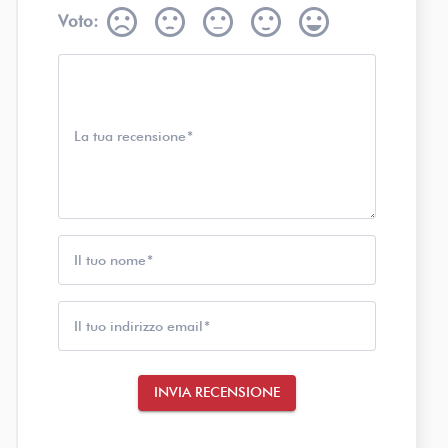
sentiment_very_dissatisfied
sentiment_dissatisfied
sentiment_neutral
sentiment_satisfied
sentiment_very_satisfied
Voto:
La tua recensione
Il tuo nome
Il tuo indirizzo email
INVIA RECENSIONE